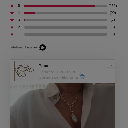
5
(139)
4
(22)
3
(2)
2
(0)
1
(0)
Beata
Dodano: 2026-07-26
Opinia zweryfikowana