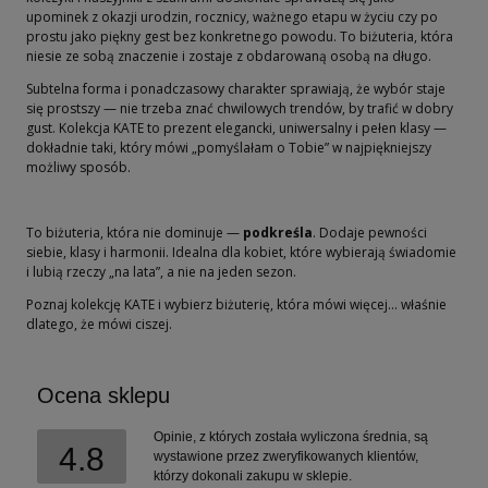
upominek z okazji urodzin, rocznicy, ważnego etapu w życiu czy po
prostu jako piękny gest bez konkretnego powodu. To biżuteria, która
niesie ze sobą znaczenie i zostaje z obdarowaną osobą na długo.
Subtelna forma i ponadczasowy charakter sprawiają, że wybór staje
się prostszy — nie trzeba znać chwilowych trendów, by trafić w dobry
gust. Kolekcja KATE to prezent elegancki, uniwersalny i pełen klasy —
dokładnie taki, który mówi „pomyślałam o Tobie” w najpiękniejszy
możliwy sposób.
To biżuteria, która nie dominuje —
podkreśla
. Dodaje pewności
siebie, klasy i harmonii. Idealna dla kobiet, które wybierają świadomie
i lubią rzeczy „na lata”, a nie na jeden sezon.
Poznaj kolekcję KATE i wybierz biżuterię, która mówi więcej… właśnie
dlatego, że mówi ciszej.
Ocena sklepu
Opinie, z których została wyliczona średnia, są
4.8
wystawione przez zweryfikowanych klientów,
którzy dokonali zakupu w sklepie.