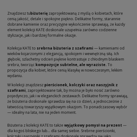
Znajdziesz tu
biżuterię
zaprojektowaną z myślą o kobietach, które
cenią jakość, detale i spokojne piękno. Delikatne formy, starannie
dobrane kamienie oraz precyzyjne wykończenie sprawiają, że każdy
element kolekcji KATE doskonale uzupełnia zarówno codzienne
stylizacje, jak i bardziej formalne okazje.
Kolekcja KATE to
srebrna biżuteria z szafirami
— kamieniami od
wieków kojarzonymi z elegancją, spokojem i wewnętrzną siłą. Ich
głęboki, szlachetny odcień pięknie kontrastuje z chłodnym blaskiem
srebra, tworząc
kompozycje subtelne, ale wyraziste.
To
propozycja dla kobiet, które cenią klasykę w nowoczesnym, lekkim
wydaniu.
W kolekcji znajdziesz
pierścionek, kolczyki oraz naszyjnik z
szafirami
, zaprojektowane tak, by można je było nosić zarówno
pojedynczo, jak i w eleganckich zestawach. Delikatne formy sprawiają,
że biżuteria doskonale sprawdza się na co dzień, a jednocześnie z
łatwością towarzyszy wyjątkowym okazjom. To ponadczasowy wybór
— idealny na lata, nie na jeden moment.
Biżuteria z kolekcji KATE to także
wyjątkowy pomysł na prezent
—
dla kogoś bliskiego lub… dla samej siebie. Srebrne pierścionki,
kolczyki i naszyjniki z szafirami doskonale sprawdzą się jako