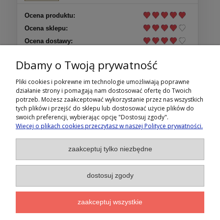
Ocena produktu:
Ocena sklepu:
Ocena dostawy:
Dodatkowy komentarz:
Dbamy o Twoją prywatność
Sprawna dostawa
Pliki cookies i pokrewne im technologie umożliwiają poprawne
działanie strony i pomagają nam dostosować ofertę do Twoich
Więcej opinii
potrzeb. Możesz zaakceptować wykorzystanie przez nas wszystkich
tych plików i przejść do sklepu lub dostosować użycie plików do
swoich preferencji, wybierając opcję "Dostosuj zgody".
- 15% na pierwsze zamówienie
Więcej o plikach cookies przeczytasz w naszej Polityce prywatności.
Warunki zakupów
Zapisz się na nasz newsletter
zaakceptuj tylko niezbędne
Moje konto
dostosuj zgody
Informacje
zaakceptuj wszystkie
O sklepie
ZAPISZ SIĘ