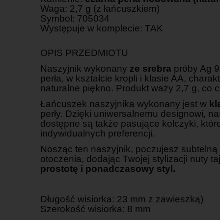
Waga: 2,7 g (z łańcuszkiem)
Symbol: 705034
Występuje w komplecie: TAK
OPIS PRZEDMIOTU
Naszyjnik wykonany
ze srebra
próby Ag 9
perła, w kształcie kropli i klasie AA, cha
naturalne piękno. Produkt waży 2,7 g, co 
Łańcuszek naszyjnika wykonany jest w
kl
perły. Dzięki uniwersalnemu designowi, n
dostępne są także pasujące kolczyki, któr
indywidualnych preferencji.
Nosząc ten naszyjnik, poczujesz subtelną 
otoczenia, dodając Twojej stylizacji nuty 
prostotę i ponadczasowy styl.
Długość wisiorka: 23 mm z zawieszką)
Szerokość wisiorka: 8 mm