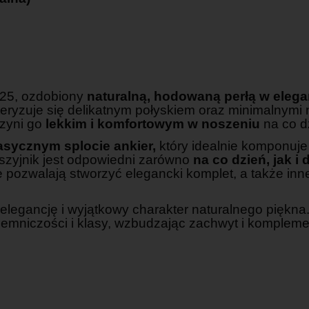
25, ozdobiony
naturalną, hodowaną perłą w eleg
rakteryzuje się delikatnym połyskiem oraz minimalnymi
czyni go
lekkim i komfortowym w noszeniu
na co d
asycznym splocie ankier,
który idealnie komponuje
aszyjnik jest odpowiedni zarówno
na co dzień, jak i
e pozwalają stworzyć elegancki komplet, a także inn
elegancję i wyjątkowy charakter naturalnego piękna
tajemniczości i klasy, wzbudzając zachwyt i komplem