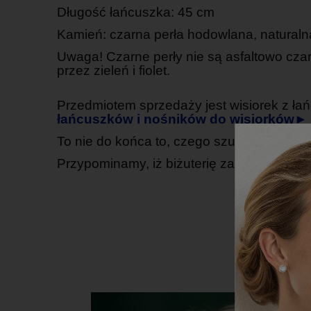
Długość łańcuszka: 45 cm
Kamień: czarna perła hodowlana, natural
Uwaga! Czarne perły nie są asfaltowo czarn
przez zieleń i fiolet.
Przedmiotem sprzedaży jest wisiorek z łań
łańcuszków i nośników do wisiorków►
To nie do końca to, czego szukasz? Obejr
Przypominamy, iż biżuterię zakupioną w 