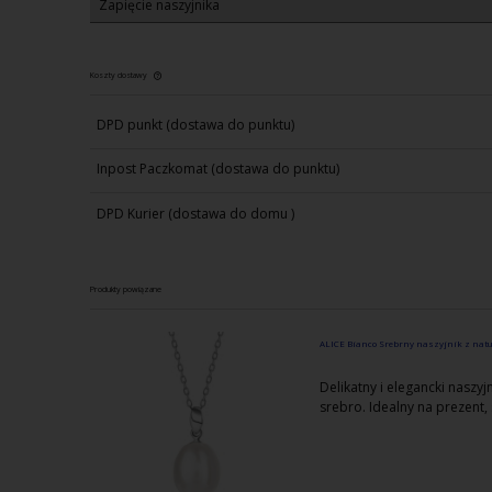
Zapięcie naszyjnika
Koszty dostawy
DPD punkt
(dostawa do punktu)
Cena nie zawiera ewentualnych kosztów
płatności
Inpost Paczkomat
(dostawa do punktu)
DPD Kurier
(dostawa do domu )
Produkty powiązane
ALICE Bianco Srebrny naszyjnik z natur
Delikatny i elegancki naszyj
srebro. Idealny na prezent