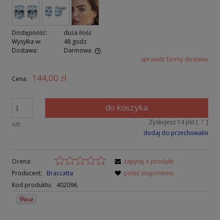
Dostępność:
duża ilość
Wysyłka w:
48 godz
Dostawa:
Darmowa
sprawdź formy dostawy
Cena nie zawiera ewentualnych kosztów płatności
144,00 zł
Cena:
do koszyka
Zyskujesz
14
pkt [
?
]
szt.
dodaj do przechowalni
Ocena:
zapytaj o produkt
Producent:
Braccatta
poleć znajomemu
Kod produktu:
402096