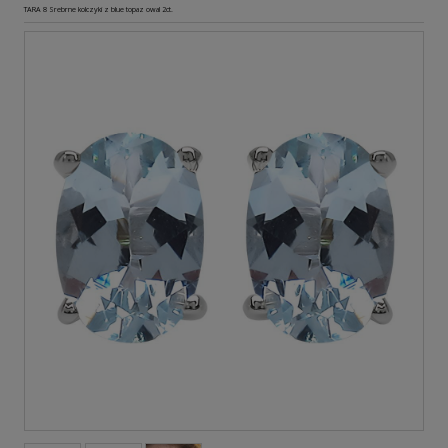
TARA 8 Srebrne kolczyki z blue topaz owal 2ct.