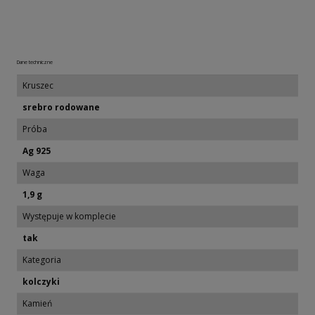
Dane techniczne
Kruszec
srebro rodowane
Próba
Ag 925
Waga
1,9 g
Występuje w komplecie
tak
Kategoria
kolczyki
Kamień