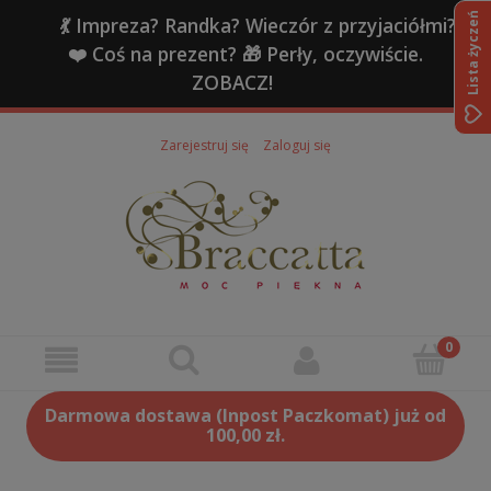
Lista życzeń
💃 Impreza? Randka? Wieczór z przyjaciółmi?
❤️ Coś na prezent? 🎁 Perły, oczywiście.
ZOBACZ!
Zarejestruj się
Zaloguj się
Darmowa dostawa (Inpost Paczkomat) już od
100,00 zł.