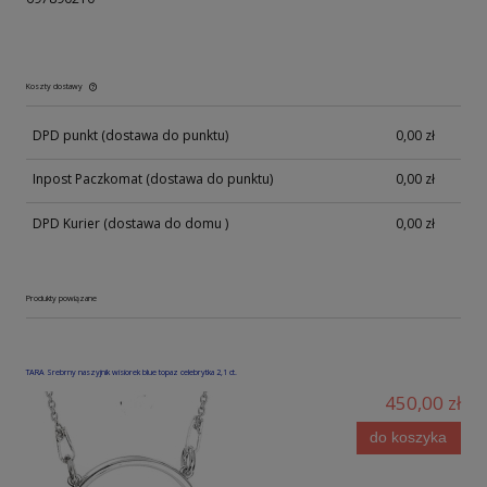
Koszty dostawy
Cena nie zawiera ewentualnych kosztów płatności
DPD punkt
(dostawa do punktu)
0,00 zł
Inpost Paczkomat
(dostawa do punktu)
0,00 zł
DPD Kurier
(dostawa do domu )
0,00 zł
Produkty powiązane
TARA Srebrny naszyjnik wisiorek blue topaz celebrytka 2,1 ct.
450,00 zł
do koszyka