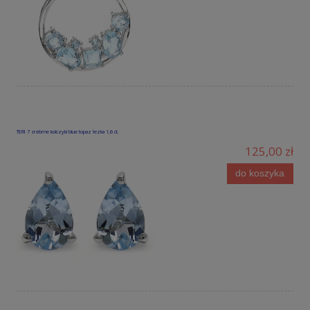
TERI 7 srebrne kolczyki blue topaz łezka 1,6 ct.
125,00 zł
do koszyka