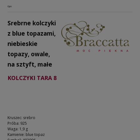
Opis
Srebrne kolczyki
z blue topazami,
niebieskie
topazy, owale,
na sztyft, małe
KOLCZYKI TARA 8
Kruszec: srebro
Próba: 925
Waga: 1,9 g
Kamienie: blue topaz