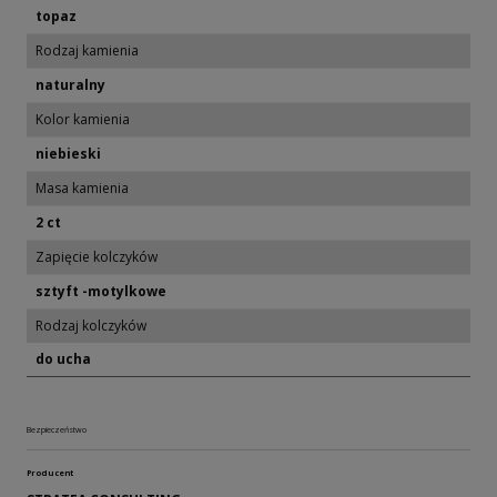
topaz
Rodzaj kamienia
naturalny
Kolor kamienia
niebieski
Masa kamienia
2 ct
Zapięcie kolczyków
sztyft -motylkowe
Rodzaj kolczyków
do ucha
Bezpieczeństwo
Producent