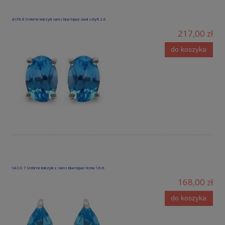
ASTA 8 Srebrne kolczyki swiss blue topaz owal sztyft 2 ct.
217,00 zł
do koszyka
CASSI 7 Srebrne kolczyki z swiss blue topaz łezka 1,6 ct.
168,00 zł
do koszyka