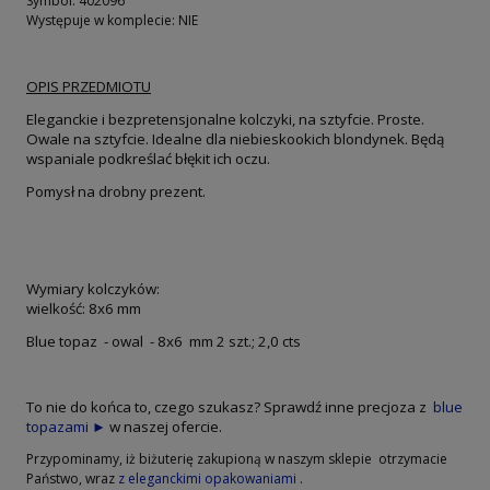
Symbol: 402096
Występuje w komplecie: NIE
OPIS PRZEDMIOTU
Eleganckie i bezpretensjonalne kolczyki, na sztyfcie. Proste.
Owale na sztyfcie. Idealne dla niebieskookich blondynek. Będą
wspaniale podkreślać błękit ich oczu.
Pomysł na drobny prezent.
Wymiary kolczyków:
wielkość: 8x6 mm
Blue topaz - owal - 8x6 mm 2 szt.; 2,0 cts
To nie do końca to, czego szukasz? Sprawdź inne precjoza z
blue
topazami ►
w naszej ofercie.
Przypominamy, iż biżuterię zakupioną w naszym sklepie otrzymacie
Państwo, wraz
z eleganckimi opakowaniami
.