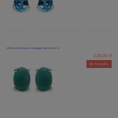
SAFO 6 Srebrne kolczyki ze szmaragdami, owale, na sztyft 1 ct.
228,00 zł
do koszyka