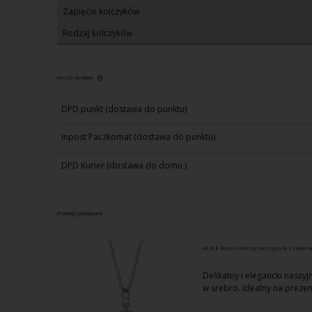
Zapięcie kolczyków
Rodzaj kolczyków
Koszty dostawy
DPD punkt
(dostawa do punktu)
Cena nie zawiera ewentualnych kosztów
płatności
Inpost Paczkomat
(dostawa do punktu)
DPD Kurier
(dostawa do domu )
Produkty powiązane
ALICE Roso Srebrny naszyjnik z natura
Delikatny i elegancki naszy
w srebro. Idealny na preze