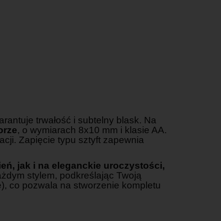
antuje trwałość i subtelny blask. Na
orze
, o wymiarach 8x10 mm i klasie AA.
acji. Zapięcie typu sztyft zapewnia
ień, jak i na eleganckie uroczystości,
ażdym stylem, podkreślając Twoją
rne), co pozwala na stworzenie kompletu