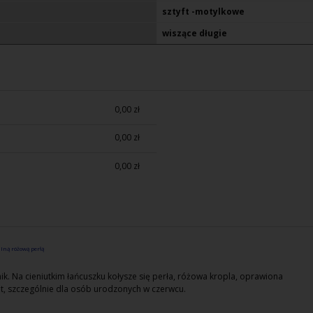
sztyft -motylkowe
wiszące długie
0,00 zł
0,00 zł
0,00 zł
lną różową perłą
jnik. Na cieniutkim łańcuszku kołysze się perła, różowa kropla, oprawiona
nt, szczególnie dla osób urodzonych w czerwcu.