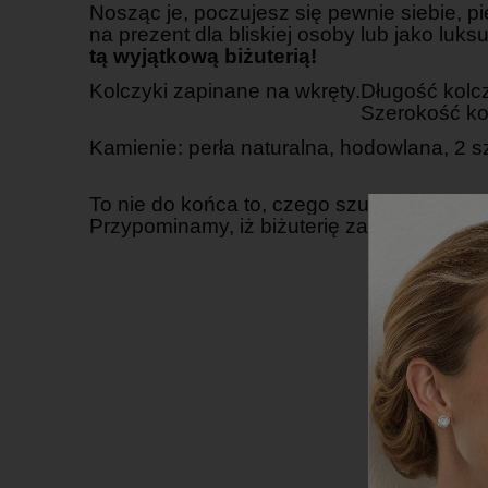
Nosząc je, poczujesz się pewnie siebie, pi
na prezent dla bliskiej osoby lub jako luks
tą wyjątkową biżuterią!
Kolczyki zapinane na wkręty.
Długość kolc
Szerokość ko
Kamienie: perła naturalna, hodowlana, 2 s
To nie do końca to, czego szukasz? Spra
Przypominamy, iż biżuterię zakupioną w 