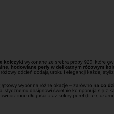
e kolczyki
wykonane ze srebra próby 925, które gwar
alne, hodowlane perły w delikatnym różowym kol
różowy odcień dodają uroku i elegancji każdej styliz
wyjątkowy wybór na różne okazje – zarówno
na co dz
malistycznemu designowi świetnie komponują się z k
 również inne długości oraz kolory pereł (białe, cza