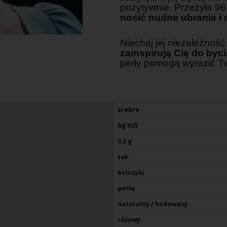
pozytywnie. Przeżyła 96 
nosić nudne ubrania i 
Niechaj jej niezależność
zainspirują Cię do byc
perły pomogą wyrazić Twó
srebro
Ag 925
3,5 g
tak
kolczyki
perła
naturalny / hodowany
różowy