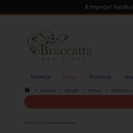
💃 Impreza? Randka?
Kolekcje
Menu
Promocje
No
»
»
»
»
Biżuteria
Kolczyki
Wiszące
ALICE Roso L
ALICE Roso L wiszące srebrne kolczyki naturalne perły