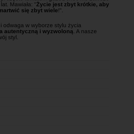
lat. Mawiała: "
Życie jest zbyt krótkie, aby
martwić się zbyt wiele
!".
 i odwaga w wyborze stylu życia
ia autentyczną i wyzwoloną
. A nasze
j styl.