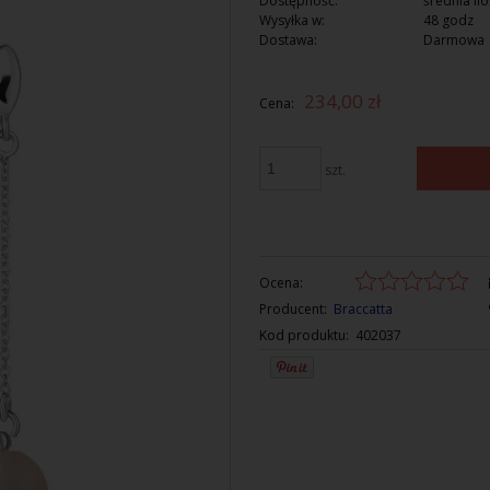
Dostępność:
średnia ilo
Wysyłka w:
48 godz
Dostawa:
Darmowa
Cena nie zawiera ewentualnych kosztów
234,00 zł
Cena:
płatności
szt.
Ocena:
Producent:
Braccatta
Kod produktu:
402037