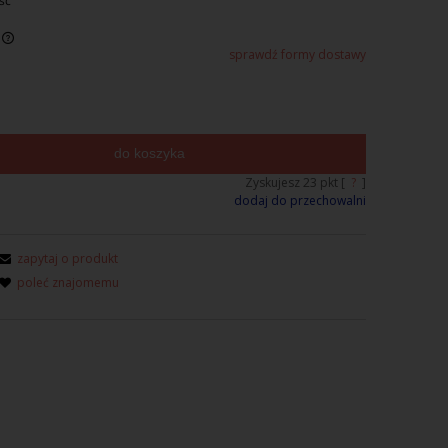
ść
sprawdź formy dostawy
do koszyka
Zyskujesz
23
pkt [
?
]
dodaj do przechowalni
zapytaj o produkt
poleć znajomemu