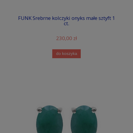
FUNK Srebrne kolczyki onyks małe sztyft 1
ct.
230,00 zł
do koszyka