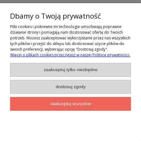
Dbamy o Twoją prywatność
Pliki cookies i pokrewne im technologie umożliwiają poprawne
działanie strony i pomagają nam dostosować ofertę do Twoich
potrzeb. Możesz zaakceptować wykorzystanie przez nas wszystkich
tych plików i przejść do sklepu lub dostosować użycie plików do
swoich preferencji, wybierając opcję "Dostosuj zgody".
- 15% na pierwsze zamówienie
Więcej o plikach cookies przeczytasz w naszej Polityce prywatności.
Zapisz się na nasz newsletter
zaakceptuj tylko niezbędne
dostosuj zgody
RUBI 5 Srebrne kolczyki z rubinami 0,9 ct.
zaakceptuj wszystkie
ZAPISZ SIĘ
145,00 zł
Polityka prywatności
do koszyka