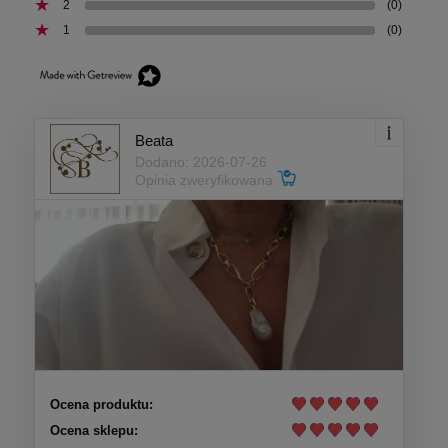
2
(0)
1
(0)
Beata
Dodano: 2026-07-26
Opinia zweryfikowana
Ocena produktu:
Ocena sklepu: