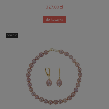
327,00 zł
do koszyka
nowość